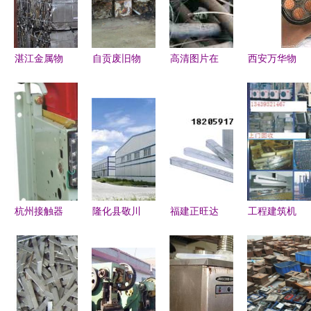
湛江金属物
自贡废旧物
高清图片在
西安万华物
资回收 高
资回收 构
物资回收行
资回收公司
效便捷，当
建绿色循环
业中的应用
专业回收，
场结算助力
经济，促进
与价值
绿色循环
资源循环
城市可持续
发展
杭州接触器
隆化县敬川
福建正旺达
工程建筑机
回收与物资
物资回收中
物资回收公
械、钱眼产
回收公司综
心 专业物
司 专业物
品分类与物
述
资回收，倡
资回收服
资回收的关
导绿色循环
务，助力绿
联解析