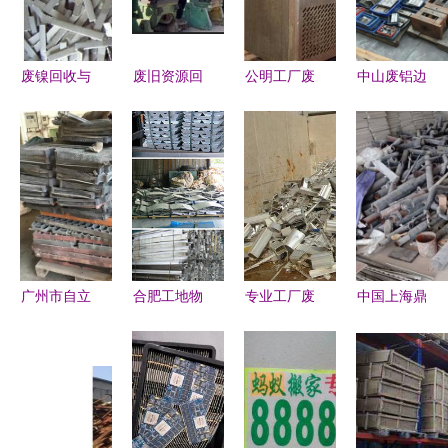
利用
色循环经济
废镍回收与
废旧资源回
公明工厂废
中山废铝边
物资再利用
收，助力绿
旧物资回收
角料回收
东莞市东源
色发展——
与库存产品
上门估价，
物资回收公
东莞广大物
收购服务解
高效处理旧
司的专业服
资回收供应
析
物资
务
产品全解析
广州市自立
合肥工地物
专业工厂废
中国上海鼎
再生物资回
资回收服务
旧物资回收
源废旧物资
收诚邀您参
推荐——安
促进资源循
回收公司
加第三届铜
徽立盛专业
环利用的关
绿色环保的
铝交易峰会
回收，电话
键环节
物资回收专
便捷联系
家