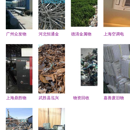
广州众发物
河北恒通金
德清金属物
上海空调电
资回收 绿
属物资回收
资回收 绿
脑物资回收
色循环经济
公司 专
色循环，资
公司 专业
的专业践行
业、高效、
源再生
回收，绿色
者
环保的物资
循环
回收解决方
案
上海鼎胜物
武胜县泓兴
物资回收
嘉善废旧物
资回收公司
再生物资回
绿色循环经
资回收指南
专业物资回
收有限责任
济的实践与
专业机构推
收，助力循
公司 推动
探索
荐与联系方