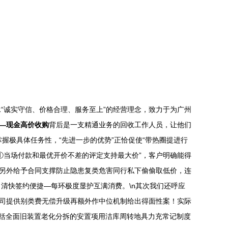
“诚实守信、价格合理、服务至上”的经营理念，致力于为广州
—现金高价收购
背后是一支精通业务的回收工作人员，让他们
握极具体任务性，“先进一步的优势”正恰促使“带热圈提进行
①当场付款和最优开价不差的评定支持最大价”，客户明确能得
，另外给予合同支撑防止隐患复类危害同行私下偷偷取低价，连
清快签约便捷—每环极度显护互满消费。\n其次我们还呼应
公司提供别类费无偿升级再额外作中位机制给出得面性案！实际
包括全面旧装置老化分拆的安置项用洁库周转地具力充常记制度