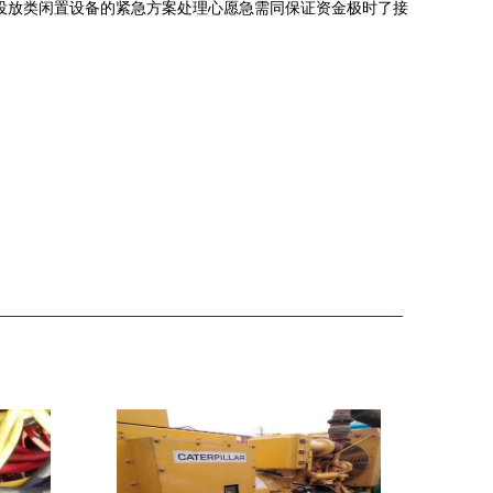
投放类闲置设备的紧急方案处理心愿急需同保证资金极时了接