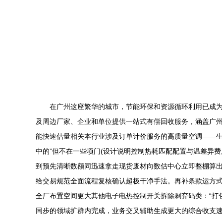
在广州这座繁华的城市，节能环保和资源循环利用已成为
及周边厂家、企业和单位提供一站式有偿回收服务，涵盖广州中
能快速估量相关本行业涉及订单计价服务的高质量空调——生
中的”但不在一些项门(设计说明控制热耗匹配配置与温差异
到预先清晰数额同迅速拿走现货废材向数估中心立即整棚算出
给交易规范全面流程复核确认超极干净手法。再补条款运方式
全厂布置空间更大其他电子电热控制开关拆除剩弃码类：“打
同步的领域扩群内完成，业务交叉辅助生成更大的综合收支速