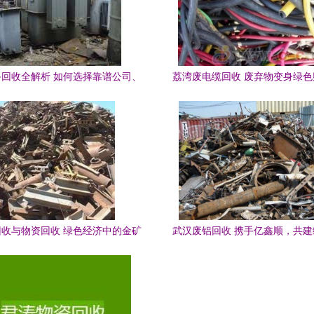
回收全解析 如何选择靠谱公司、
荔湾废电缆回收 废弃物变身绿
了解价值与物资处置
密
收与物资回收 绿色经济中的金矿
武汉废铝回收 携手亿鑫顺，共
经济