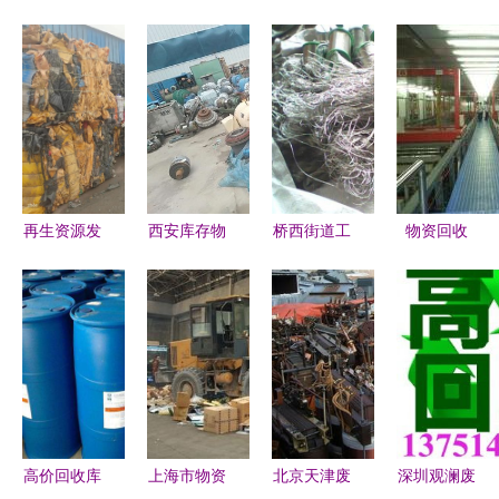
再生资源发
西安库存物
桥西街道工
物资回收
展利用 废
资高价回
业废电线回
绿色转型下
弃波纹管、
收，专业服
收 30%介
的产品展示
路障、下沉
务让您满意
绍费与上门
与价值重塑
蓝桶与下沉
无忧
评估服务详
乙料的有效
解
回收
高价回收库
上海市物资
北京天津废
深圳观澜废