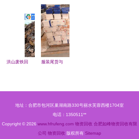
存过期硅
回收与销毁
旧设备、轴
电缆回收服
油，助力企
服务指南
承、机器等
务 厂家价
业资源再利
物资回收服
格与专业回
用
务
收流程解析
洪山废铁回
服装尾货与
收与武汉易
废旧物资回
德物资回收
收 资源再
推动资源循
利用的绿色
环利用的专
路径
地址：合肥市包河区巢湖南路330号丽水芙蓉西楼1704室
业力量
电话：1350511**
Copyright © 2026
www.hfrufeng.com
物资回收
合肥如峰物资回收有限
公司
物资回收
版权所有
Sitemap