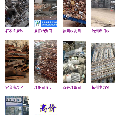
石家庄废铁
废旧物资回
徐州物资回
随州废旧物
回收价格解
收厂家 汉
收政策梳理
资回收 现
析与广发物
南废旧物资
构建绿色循
款结算，助
资回收站服
回收 武发
环经济体系
力循环经济
务指南
废旧物资回
的实践与探
收
索
宜宾南溪区
废铜回收，
百色废铁回
扬州电力物
废铁物资回
助力循环经
收与物资回
资回收公司
收行情与实
济——走进
收 循环经
高效、合
用指南
山西宸鑫昊
济下的绿色
规、绿色的